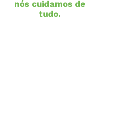
nós cuidamos de
tudo.
Simples, transparente e sem
compromissos. Sua jornada
para economizar com energia
limpa começa com apenas
alguns cliques.
Painel interativo
Cadastro
Conexão
Desconto
Economia