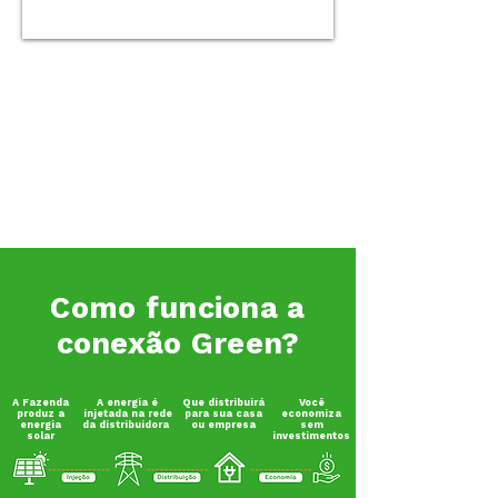
Como funciona a
conexão Green?
A Fazenda
A energia é
Que distribuirá
Você
produz a
injetada na rede
para sua casa
economiza
energia
da distribuidora
ou empresa
sem
solar
investimentos