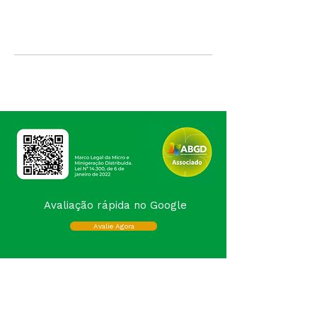
Agendar agora
Avaliação rápida no Google
Avalie Agora