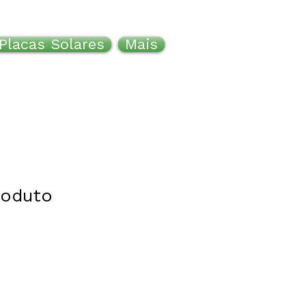
Placas Solares
Mais
roduto