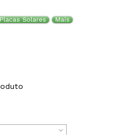
Placas Solares
Mais
roduto