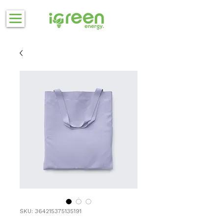
SKU: 364215375135191