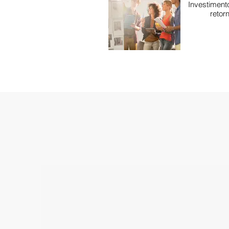
Investimento
retor