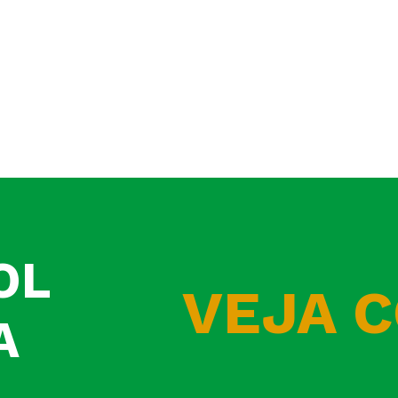
OL
VEJA 
A