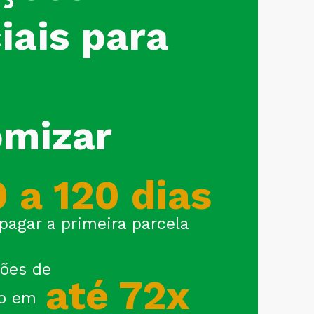
iais para
mizar
 a 120 dias
pagar a primeira parcela
ões de
até 72x
to em