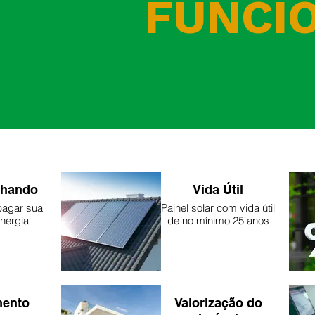
FUNCI
lhando
Vida Útil
pagar sua
Painel solar com vida útil
nergia
de no mínimo 25 anos
mento
Valorização do