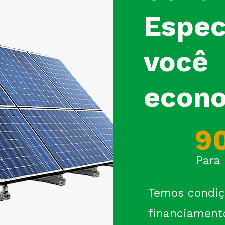
Espec
você
econo
90
Para 
Temos condiç
financiamen