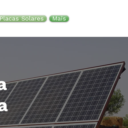
Placas Solares
Mais
a
a